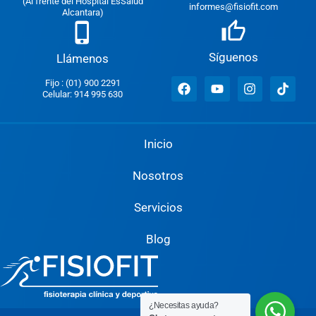
(Al frente del Hospital EsSalud
informes@fisiofit.com
Alcantara)
Síguenos
Llámenos
Fijo : (01) 900 2291
Celular: 914 995 630
Inicio
Nosotros
Servicios
Blog
¿Necesitas ayuda?