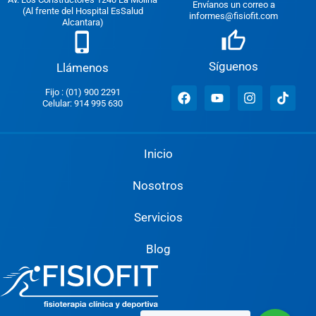
Envíanos un correo a
(Al frente del Hospital EsSalud
informes@fisiofit.com
Alcantara)
Síguenos
Llámenos
Fijo : (01) 900 2291
Celular: 914 995 630
Inicio
Nosotros
Servicios
Blog