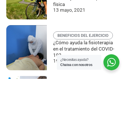
física
13 mayo, 2021
BENEFICIOS DEL EJERCICIO
¿Cómo ayuda la fisioterapia
en el tratamiento del COVID-
19?
¿Necesitas ayuda?
19 abril, 2021
Chatea con nosotros
COVID
TÉ VERDE “Refuerza tu
Sistema Inmune”
9 febrero, 2021